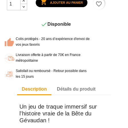

favorite_border
AJOUTER AU PANIER

Disponible
Colis protégés - 20 ans d’expérience d'envoi de
vos jeux favoris
Livraison offerte à partir de 70€ en France
métropolitaine
Satisfait ou remboursé - Retour possible dans
les 15 jours
Description
Détails du produit
Un jeu de traque immersif sur
l'histoire vraie de la Bête du
Gévaudan !