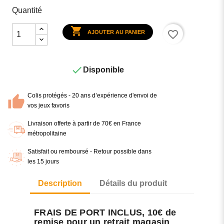
Quantité

favorite_border
AJOUTER AU PANIER

Disponible
Colis protégés - 20 ans d’expérience d'envoi de
vos jeux favoris
Livraison offerte à partir de 70€ en France
métropolitaine
Satisfait ou remboursé - Retour possible dans
les 15 jours
Description
Détails du produit
FRAIS DE PORT INCLUS, 10€ de
remise pour un retrait magasin