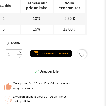
Remise sur
Vous
antité
prix unitaire
économisez
2
10%
3,20 €
5
15%
12,00 €
Quantité

favorite_border
AJOUTER AU PANIER

Disponible
Colis protégés - 20 ans d’expérience d'envoi de
vos jeux favoris
Livraison offerte à partir de 70€ en France
métropolitaine