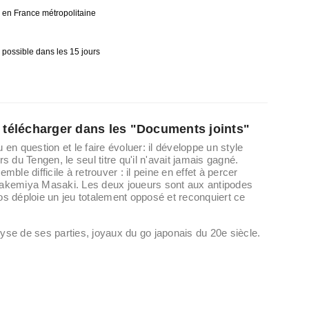
0€ en France métropolitaine
 possible dans les 15 jours
e télécharger dans les "Documents joints"
n question et le faire évoluer: il développe un style
s du Tengen, le seul titre qu'il n'avait jamais gagné.
mble difficile à retrouver : il peine en effet à percer
e Takemiya Masaki. Les deux joueurs sont aux antipodes
ros déploie un jeu totalement opposé et reconquiert ce
lyse de ses parties, joyaux du go japonais du 20e siècle.