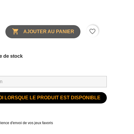

favorite_border
AJOUTER AU PANIER
e de stock
I LORSQUE LE PRODUIT EST DISPONIBLE
ience d'envoi de vos jeux favoris