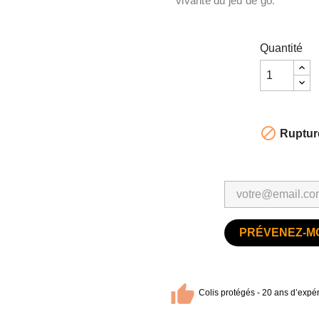
vivante du jeu de go.
Quantité

Ruptur
PRÉVENEZ-MO
Colis protégés - 20 ans d’expér