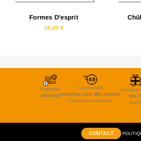
Formes D'esprit
Chûb
(Mateusz Surma)
16,00 €
Commandes
Paiement
Livraison 
envoyées sous 48h ouvrées
sécurisé
dès 7
(À réception du paiement)
d'ach
CONTACT
POLITIQ