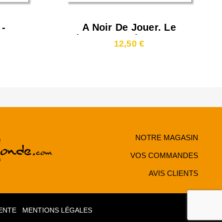
 -
A Noir De Jouer. Le
s Et
Livre D'Exercices De Go
12,50 €
on
(5-1 Kyu)
i)
NOTRE MAGASIN
VOS COMMANDES
AVIS CLIENTS
ENTE
MENTIONS LÉGALES