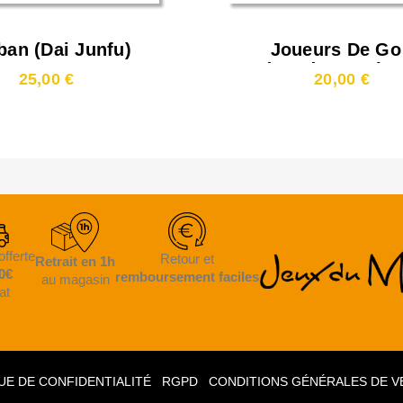
an (Dai Junfu)
Joueurs De Go
Légendes, Haïku
25,00 €
20,00 €
Senryü Au Jap
(Motoki Noguch
offerte
Retour et
Retrait en 1h
0€
remboursement faciles
au magasin
at
UE DE CONFIDENTIALITÉ
RGPD
CONDITIONS GÉNÉRALES DE V