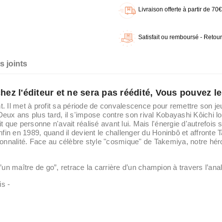
Livraison offerte à partir de 7
Satisfait ou remboursé - Retour
 joints
z l'éditeur et ne sera pas réédité, Vous pouvez l
 Il met à profit sa période de convalescence pour remettre son jeu e
Deux ans plus tard, il s'impose contre son rival Kobayashi Kôichi lor
t que personne n'avait réalisé avant lui. Mais l'énergie d'autrefois se
nfin en 1989, quand il devient le challenger du Honinbô et affront
ersonnalité. Face au célèbre style "cosmique" de Takemiya, notre hé
un maître de go”, retrace la carrière d’un champion à travers l’ana
is -