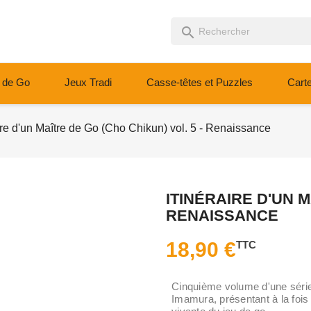
search
 de Go
Jeux Tradi
Casse-têtes et Puzzles
Cart
aire d'un Maître de Go (Cho Chikun) vol. 5 - Renaissance
ITINÉRAIRE D'UN M
RENAISSANCE
18,90 €
TTC
Cinquième volume d'une série 
Imamura, présentant à la fois