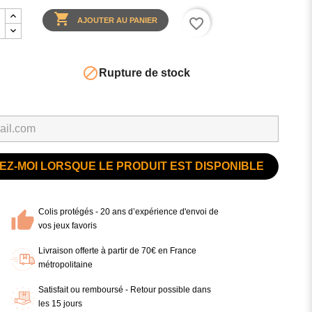

favorite_border
AJOUTER AU PANIER

Rupture de stock
Z-MOI LORSQUE LE PRODUIT EST DISPONIBLE
Colis protégés - 20 ans d’expérience d'envoi de
vos jeux favoris
Livraison offerte à partir de 70€ en France
métropolitaine
Satisfait ou remboursé - Retour possible dans
les 15 jours