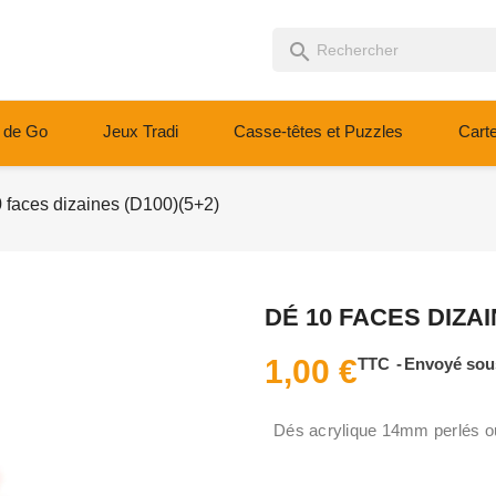
search
 de Go
Jeux Tradi
Casse-têtes et Puzzles
Cart
 faces dizaines (D100)(5+2)
DÉ 10 FACES DIZAI
1,00 €
TTC
Envoyé sous
Dés acrylique 14mm perlés ou