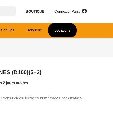
BOUTIQUE
Connexion
Panier
es et Dés
Jonglerie
Locations
NES (D100)(5+2)
 2 jours ouvrés
 translucides 10 faces numérotées par dizaines.