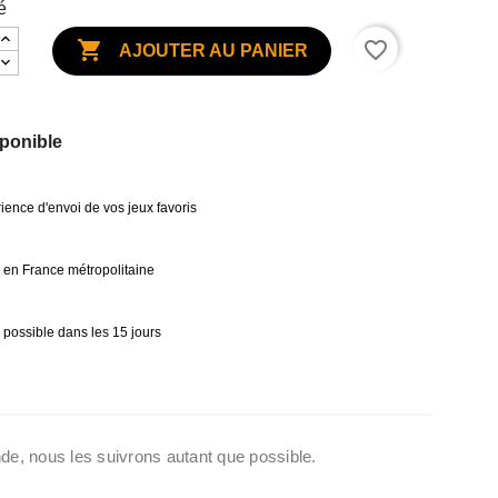
é

favorite_border
AJOUTER AU PANIER
ponible
ience d'envoi de vos jeux favoris
0€ en France métropolitaine
 possible dans les 15 jours
de, nous les suivrons autant que possible.