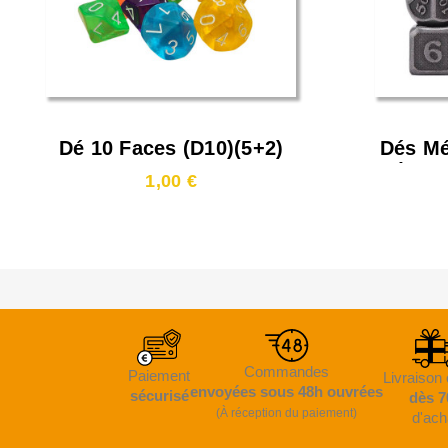
Dé 10 Faces (D10)(5+2)
Dés Mé
(14mm
1,00 €
Commandes
Paiement
Livraison 
envoyées sous 48h ouvrées
sécurisé
dès 7
(À réception du paiement)
d'ach