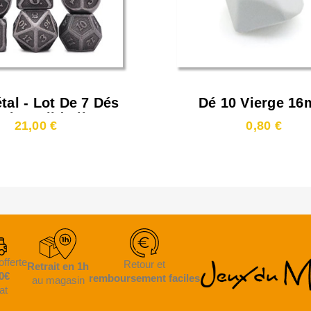
tal - Lot De 7 Dés
Dé 10 Vierge 1
) - Solid Silver
21,00 €
0,80 €
offerte
Retour et
Retrait en 1h
0€
remboursement faciles
au magasin
at