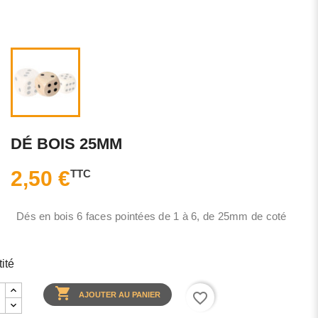
DÉ BOIS 25MM
2,50 €
TTC
Dés en bois 6 faces pointées de 1 à 6, de 25mm de coté
ité

favorite_border
AJOUTER AU PANIER