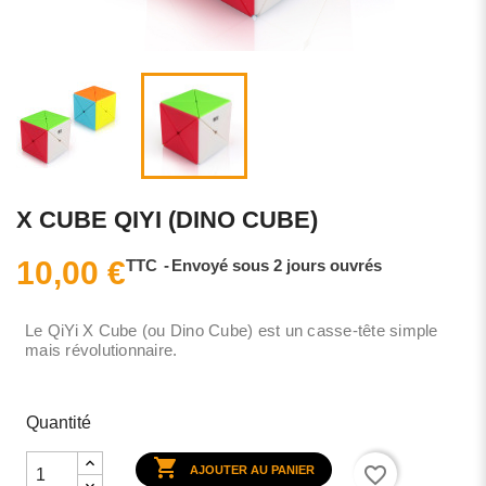
X CUBE QIYI (DINO CUBE)
10,00 €
TTC
Envoyé sous 2 jours ouvrés
Le QiYi X Cube (ou Dino Cube) est un casse-tête simple
mais révolutionnaire.
Quantité

favorite_border
AJOUTER AU PANIER