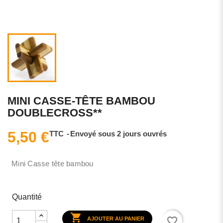
MINI CASSE-TÊTE BAMBOU
DOUBLECROSS**
5,50 €
TTC
Envoyé sous 2 jours ouvrés
Mini Casse tête bambou
Quantité

favorite_border
AJOUTER AU PANIER