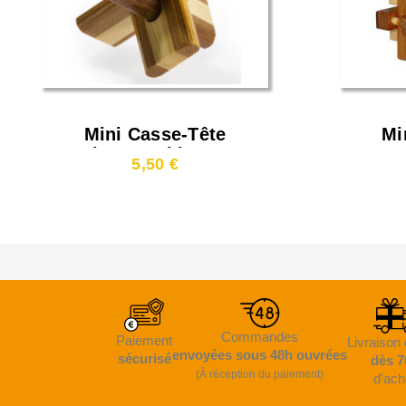
Mini Casse-Tête
Mi
Bambou Doublecross**
Bam
5,50 €
Commandes
Paiement
Livraison 
envoyées sous 48h ouvrées
sécurisé
dès 7
(À réception du paiement)
d'ach