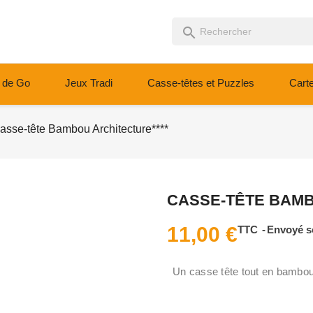
search
 de Go
Jeux Tradi
Casse-têtes et Puzzles
Cart
asse-tête Bambou Architecture****
CASSE-TÊTE BAMB
11,00 €
TTC
Envoyé s
Un casse tête tout en bambou