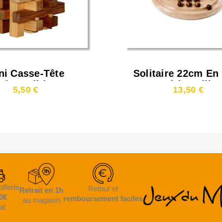
ni Casse-Tête
Solitaire 22cm En
bou Slide****
Naturel (33 Bille
5,50 €
13,50 €
Bois)
offerte
Retour et
Retrait en 1h
0€
remboursement faciles
au magasin
at