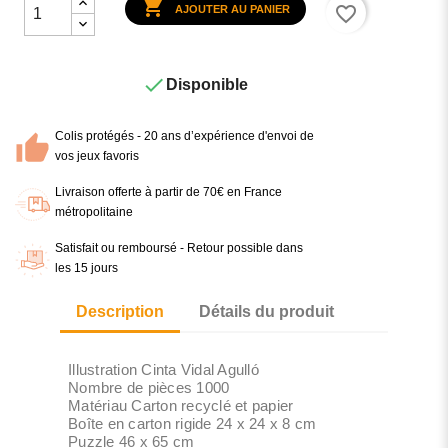

favorite_border
AJOUTER AU PANIER

Disponible
Colis protégés - 20 ans d’expérience d'envoi de
vos jeux favoris
Livraison offerte à partir de 70€ en France
métropolitaine
Satisfait ou remboursé - Retour possible dans
les 15 jours
Description
Détails du produit
Illustration Cinta Vidal Agulló
Nombre de pièces 1000
Matériau Carton recyclé et papier
Boîte en carton rigide 24 x 24 x 8 cm
Puzzle 46 x 65 cm