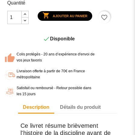
Quantité

favorite_border
AJOUTER AU PANIER

Disponible
Colis protégés - 20 ans d’expérience d'envoi de
vos jeux favoris
Livraison offerte à partir de 70€ en France
métropolitaine
Satisfait ou remboursé - Retour possible dans
les 15 jours
Description
Détails du produit
Ce livret résume brièvement
l'histoire de la discipline avant de