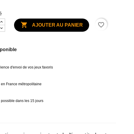
é

favorite_border
AJOUTER AU PANIER
ponible
ience d'envoi de vos jeux favoris
0€ en France métropolitaine
 possible dans les 15 jours