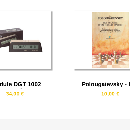
dule DGT 1002
Polougaievsky - 
Bonus Timer
Secrets D'un Gr
34,00 €
10,00 €
Maître