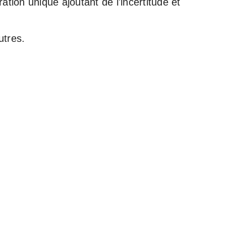
tion unique ajoutant de l'incertitude et
utres.