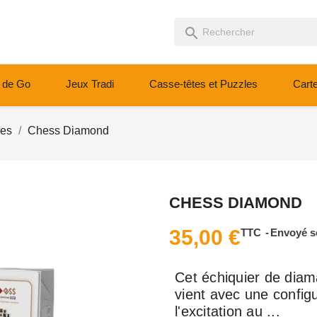
search
 de Go
Jeux Tradi
Casse-têtes et Puzzles
Cart
res
Chess Diamond
CHESS DIAMOND
35,00 €
TTC
Envoyé s
Cet échiquier de diam
vient avec une configu
l'excitation au ...