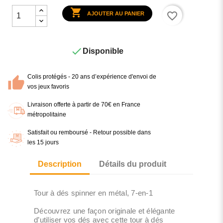

favorite_border
AJOUTER AU PANIER

Disponible
Colis protégés - 20 ans d’expérience d'envoi de
vos jeux favoris
Livraison offerte à partir de 70€ en France
métropolitaine
Satisfait ou remboursé - Retour possible dans
les 15 jours
Description
Détails du produit
Tour à dés spinner en métal, 7-en-1
Découvrez une façon originale et élégante
d’utiliser vos dés avec cette tour à dés