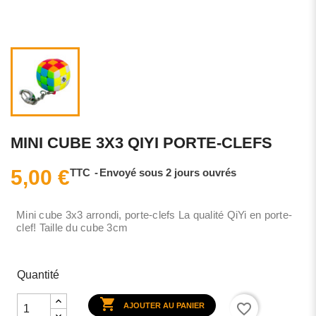
MINI CUBE 3X3 QIYI PORTE-CLEFS
5,00 €
TTC
Envoyé sous 2 jours ouvrés
Mini cube 3x3 arrondi, porte-clefs La qualité QiYi en porte-
clef! Taille du cube 3cm
Quantité

favorite_border
AJOUTER AU PANIER