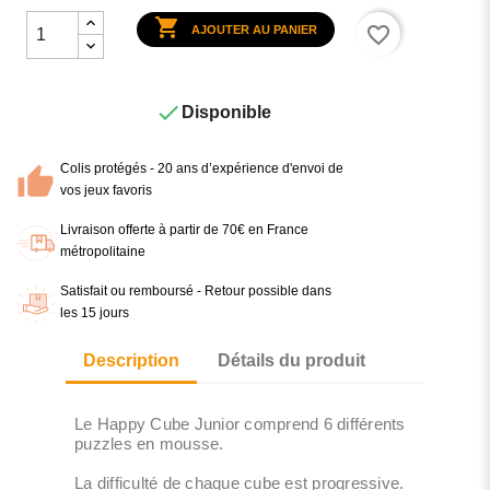

favorite_border
AJOUTER AU PANIER

Disponible
Colis protégés - 20 ans d’expérience d'envoi de
vos jeux favoris
Livraison offerte à partir de 70€ en France
métropolitaine
Satisfait ou remboursé - Retour possible dans
les 15 jours
Description
Détails du produit
Le Happy Cube Junior comprend 6 différents
puzzles en mousse.
La difficulté de chaque cube est progressive.