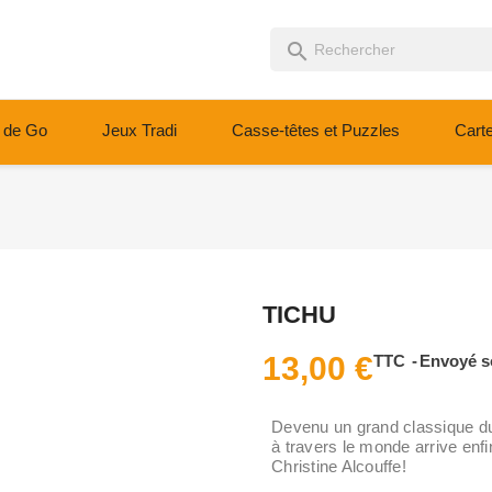
search
 de Go
Jeux Tradi
Casse-têtes et Puzzles
Cart
TICHU
13,00 €
TTC
Envoyé s
Devenu un grand classique du
à travers le monde arrive enf
Christine Alcouffe!