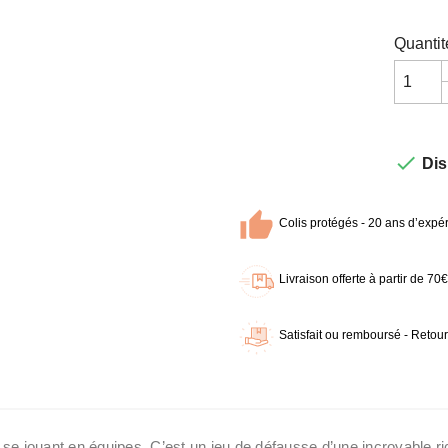
Quantit

Dis
Colis protégés - 20 ans d’expér
Livraison offerte à partir de 7
Satisfait ou remboursé - Retour
s se jouant en équipes. C’est un jeu de défausse d’une incroyable ri