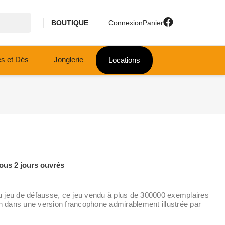
BOUTIQUE
Connexion
Panier
es et Dés
Jonglerie
Locations
ous 2 jours ouvrés
 jeu de défausse, ce jeu vendu à plus de 300000 exemplaires
in dans une version francophone admirablement illustrée par