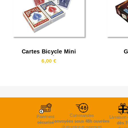
Cartes Bicycle Mini
G
Deck
6,00 €
Commandes
Paiement
Livraison 
envoyées sous 48h ouvrées
sécurisé
dès 7
(À réception du paiement)