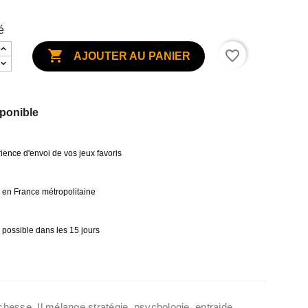
é

favorite_border
AJOUTER AU PANIER
ponible
ience d'envoi de vos jeux favoris
0€ en France métropolitaine
 possible dans les 15 jours
chesse. Il mélange stratégie, psychologie, entraide,