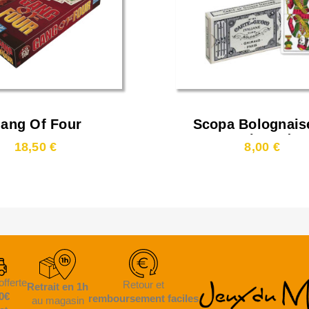
ang Of Four
Scopa Bolognais
Grimaud
18,50 €
8,00 €
offerte
Retour et
Retrait en 1h
0€
remboursement faciles
au magasin