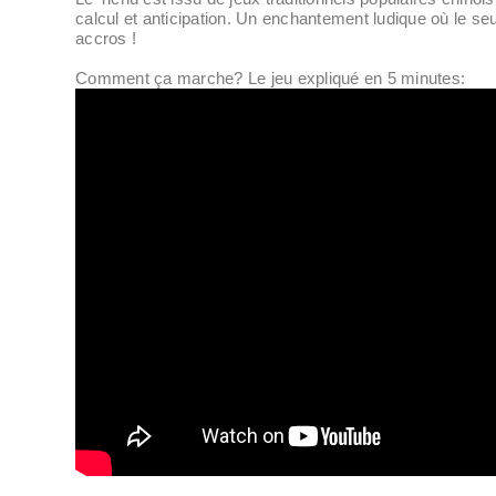
calcul et anticipation. Un enchantement ludique où le seu
accros !
Comment ça marche? Le jeu expliqué en 5 minutes: