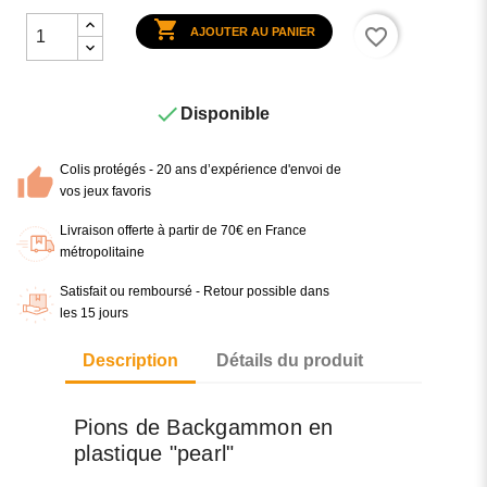

favorite_border
AJOUTER AU PANIER

Disponible
Colis protégés - 20 ans d’expérience d'envoi de
vos jeux favoris
Livraison offerte à partir de 70€ en France
métropolitaine
Satisfait ou remboursé - Retour possible dans
les 15 jours
Description
Détails du produit
Pions de Backgammon en
plastique "pearl"