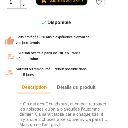

favorite_border
AJOUTER AU PANIER

Disponible
Colis protégés - 20 ans d’expérience d'envoi de
vos jeux favoris
Livraison offerte à partir de 70€ en France
métropolitaine
Satisfait ou remboursé - Retour possible dans
les 15 jours
Description
Détails du produit
« On est des Couadsous, et on doit retrouver
les noisettes qu’on a planquées l’automne
dernier. Ça paraît facile car à chaque fois, il
n’y a que 3 choses à se souvenir. Ça paraît…
Mais ça ne l’est pas !