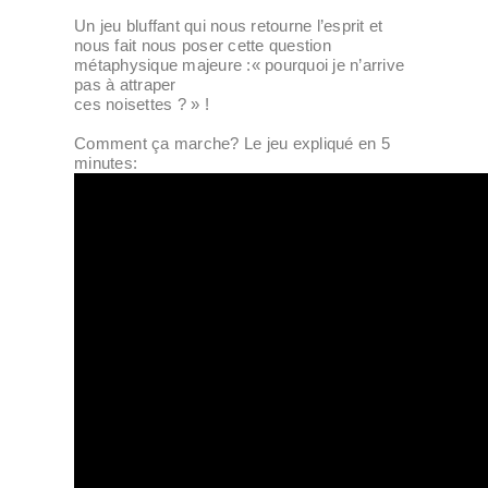
Un jeu bluffant qui nous retourne l’esprit et
nous fait nous poser cette question
métaphysique majeure :« pourquoi je n’arrive
pas à attraper
ces noisettes ? » !
Comment ça marche? Le jeu expliqué en 5
minutes: