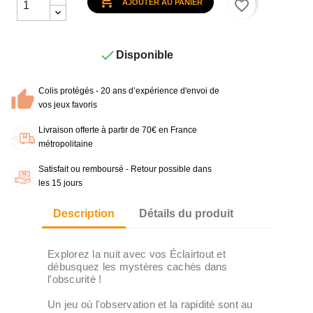

favorite_border
AJOUTER AU PANIER

Disponible
Colis protégés - 20 ans d’expérience d'envoi de
vos jeux favoris
Livraison offerte à partir de 70€ en France
métropolitaine
Satisfait ou remboursé - Retour possible dans
les 15 jours
Description
Détails du produit
Explorez la nuit avec vos Éclairtout et
débusquez les mystères cachés dans
l'obscurité !
Un jeu où l'observation et la rapidité sont au