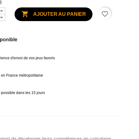
é

favorite_border
AJOUTER AU PANIER
ponible
ience d'envoi de vos jeux favoris
0€ en France métropolitaine
 possible dans les 15 jours
ur permet de développer leurs compétences en comptage,