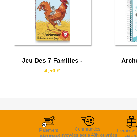
Jeu Des 7 Familles -
Arch
Animaux Ferme
Gam
4,50 €
Commandes
Paiement
Livraison 
envoyées sous 48h ouvrées
sécurisé
dès 7