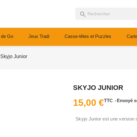
search
 de Go
Jeux Tradi
Casse-têtes et Puzzles
Cart
Skyjo Junior
SKYJO JUNIOR
15,00 €
TTC
Envoyé s
Skyjo Junior est une version 