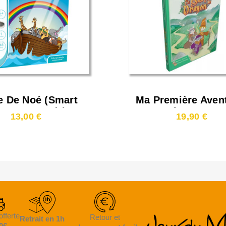
e De Noé (Smart
Ma Première Aven
es - Magnétic
En Quête Du Dra
13,00 €
19,90 €
Travel)
offerte
Retour et
Retrait en 1h
0€