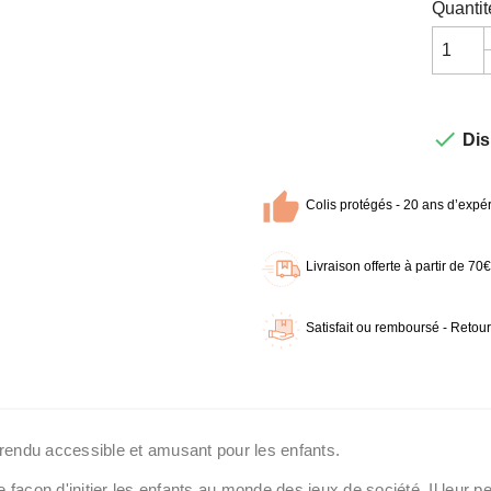
Quantit

Dis
Colis protégés - 20 ans d’expér
Livraison offerte à partir de 7
Satisfait ou remboursé - Retour
, rendu accessible et amusant pour les enfants.
te façon d'initier les enfants au monde des jeux de société. Il le