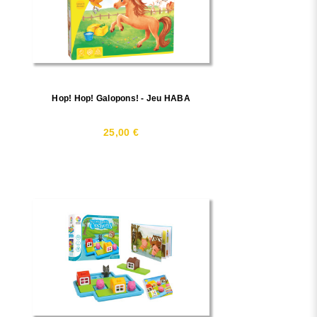
Hop! Hop! Galopons! - Jeu HABA
25,00 €